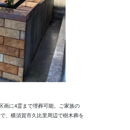
1区画に4霊まで埋葬可能。ご家族の
ので、横須賀市久比里周辺で樹木葬を