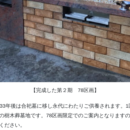
【完成した第２期 78区画】
。33年後は合祀墓に移し永代にわたりご供養されます。
の樹木葬墓地です。78区画限定でのご案内となります
ください。