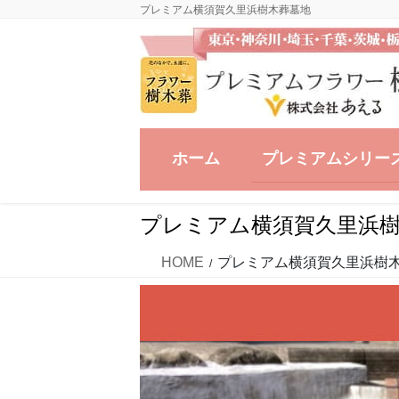
コ
ナ
プレミアム横須賀久里浜樹木葬墓地
ン
ビ
テ
ゲ
ン
ー
ツ
シ
に
ョ
移
ン
ホーム
プレミアムシリー
動
に
移
動
プレミアム横須賀久里浜
HOME
プレミアム横須賀久里浜樹