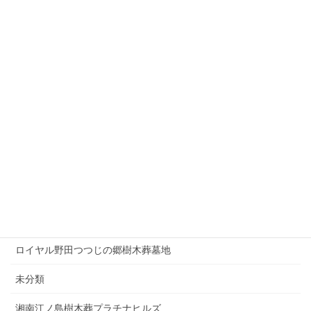
プレミアム横須賀久里浜樹木葬墓地
プレミアム湘南江の島樹木葬墓地
プレミアム湘南辻堂駅前樹木葬墓地
プレミアム熊谷籠原樹木葬墓地
プレミアム茅ヶ崎樹木葬墓地
プレミアム茅ヶ崎湘南の空樹木葬墓地
プレミアム西巣鴨まごころ樹木葬墓地
ロイヤル小田原樹木葬墓地
ロイヤル野田つつじの郷樹木葬墓地
未分類
湘南江ノ島樹木葬プラチナヒルズ